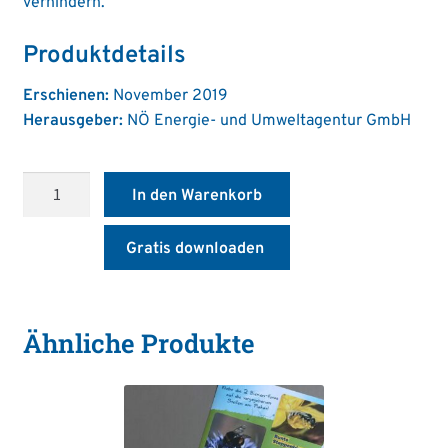
verhindern.
Produktdetails
Erschienen:
November 2019
Herausgeber:
NÖ Energie- und Umweltagentur GmbH
Trinkwasser
In den Warenkorb
aus
Brunnen
Gratis downloaden
und
Quellen
Menge
Ähnliche Produkte