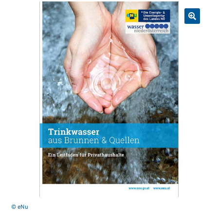
© eNu