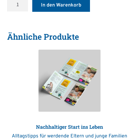
Wir
In den Warenkorb
leben
nachhaltig
–
Postkarte
Ähnliche Produkte
Fensterputzen
Menge
Nachhaltiger Start ins Leben
Alltagstipps für werdende Eltern und junge Familien