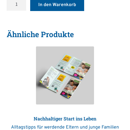
Wir
In den Warenkorb
leben
nachhaltig
–
Postkarte
Ähnliche Produkte
Lippenpflege
selber
machen
Menge
Nachhaltiger Start ins Leben
Alltagstipps für werdende Eltern und junge Familien